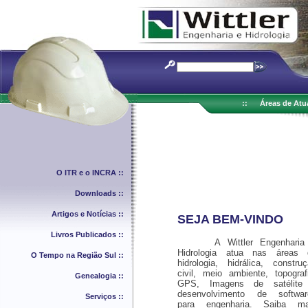
::
Áreas de Atu
O ITR e o INCRA ::
Downloads ::
Artigos e Notícias ::
SEJA BEM-VINDO
Livros Publicados ::
A Wittler Engenharia
Hidrologia atua nas áreas 
O Tempo na Região Sul ::
hidrologia, hidrálica, constru
civil, meio ambiente, topograf
Genealogia ::
GPS, Imagens de satélite
desenvolvimento de softwar
Serviços ::
para engenharia. Saiba ma