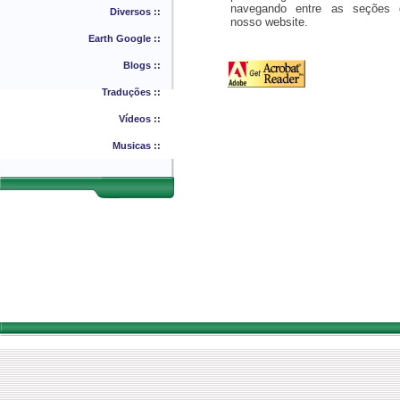
navegando entre as seções 
Diversos ::
nosso website.
Earth Google ::
Blogs ::
Traduções ::
Vídeos ::
Musicas ::