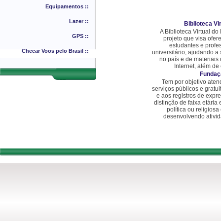
Equipamentos ::
Lazer ::
Biblioteca Vi
A Biblioteca Virtual d
GPS ::
projeto que visa ofer
estudantes e profes
Checar Voos pelo Brasil ::
universitário, ajudando a 
no país e de materiais
Internet, além de 
Fundaçã
Tem por objetivo aten
serviços públicos e gratui
e aos registros de expr
distinção de faixa etári
política ou religios
desenvolvendo ativida