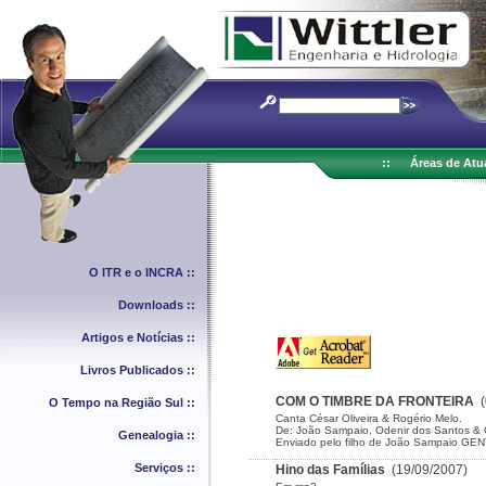
::
Áreas de Atu
O ITR e o INCRA ::
Downloads ::
Artigos e Notícias ::
Livros Publicados ::
COM O TIMBRE DA FRONTEIRA
O Tempo na Região Sul ::
Canta César Oliveira & Rogério Melo.
De: João Sampaio, Odenir dos Santos & C
Genealogia ::
Enviado pelo filho de João Sampaio GE
Serviços ::
Hino das Famílias
(19/09/2007)