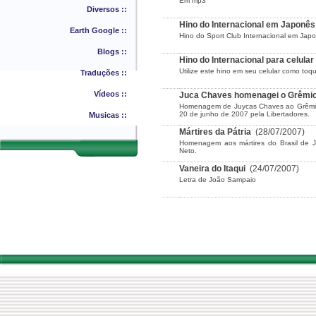
Em mp3
Diversos ::
Hino do Internacional em Japonê
Earth Google ::
Hino do Sport Club Internacional em Jap
Blogs ::
Hino do Internacional para celul
Utilize este hino em seu celular como toq
Traduções ::
Vídeos ::
Juca Chaves homenagei o Grêm
Homenagem de Juycas Chaves ao Grêmio 
20 de junho de 2007 pela Libertadores.
Musicas ::
Mártires da Pátria
(28/07/2007)
Homenagem aos mártires do Brasil de 
Neto.
Vaneira do Itaqui
(24/07/2007)
Letra de João Sampaio