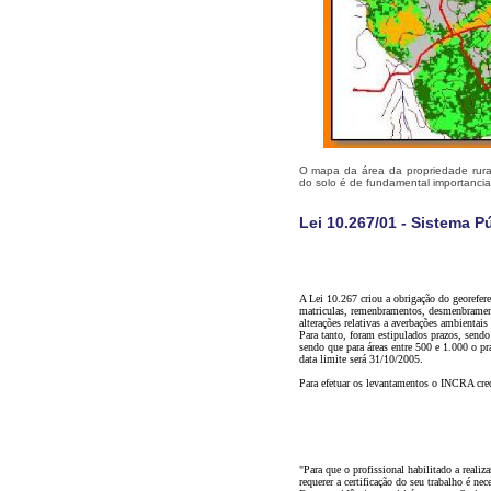
O mapa da área da propriedade rural
do solo é de fundamental importancia
Lei 10.267/01 - Sistema P
A Lei 10.267 criou a obrigação do georefere
matriculas, remenbramentos, desmenbrament
alterações relativas a averbações ambientais
Para tanto, foram estipulados prazos, sendo
sendo que para áreas entre 500 e 1.000 o pra
data limite será 31/10/2005.
Para efetuar os levantamentos o INCRA cred
"Para que o profissional habilitado a realiz
requerer a certificação do seu trabalho é 