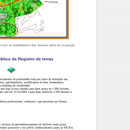
 com os quabtitativos das diversos tipos de ocupação
.
úblico de Registro de terras
nciamento da propriedade rural nos casos de alterações nas
os, parcelamentos, modificações de área, loteamentos,
 e mudança de titularidade.
 que hoje já esta valendo para áreas acima de 1.000 hectares,
zo será em 31/10/2004 e para áreas inferiores a 500 hectares a
encia profissionais, conforme o que preceitua sua Norma:
ar serviços de georreferenciamento de imóveis rurais possa
necessário promover o seu prévio credenciamento junto ao INCRA.