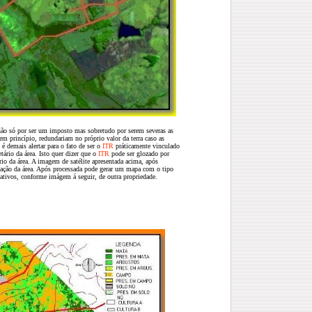
não só por ser um imposto mas sobretudo por serem severas as
 em princípio, redundariam no próprio valor da terra caso as
é demais alertar para o fato de ser o
ITR
práticamente vinculado
ário da área. Isto quer dizer que o
ITR
pode ser glozado por
rio da área.
A imagem de satélite apresentada acima, após
ação da área.
Após processada pode gerar um mapa com o tipo
tativos, conforme imágem á seguir, de outra propriedade.