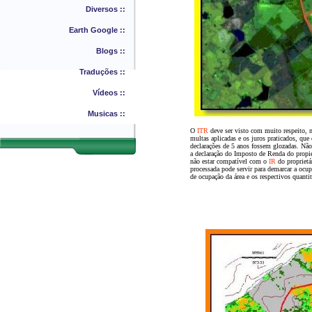
Diversos ::
Earth Google ::
Blogs ::
Traduções ::
Vídeos ::
Musicas ::
O
ITR
deve ser visto com muito respeito, 
multas aplicadas e os juros praticados, que
declarações de 5 anos fossem glozadas.
Não 
a declaração do Imposto de Renda do propiet
não estar compatível com o
IR
do proprietá
processada pode servir para demarcar a ocup
de ocupação da área e os respectivos quanti