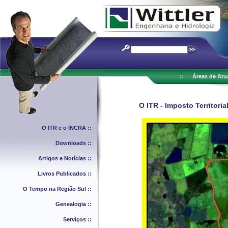
::
Áreas de Atu
O ITR - Imposto Territoria
O ITR e o INCRA ::
Downloads ::
Artigos e Notícias ::
Livros Publicados ::
O Tempo na Região Sul ::
Genealogia ::
Serviços ::