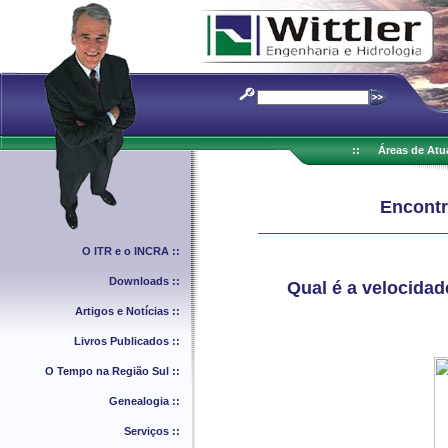
::
Áreas de Atu
Encontr
O ITR e o INCRA ::
Downloads ::
Qual é a velocidad
Artigos e Notícias ::
Livros Publicados ::
O Tempo na Região Sul ::
Genealogia ::
Serviços ::