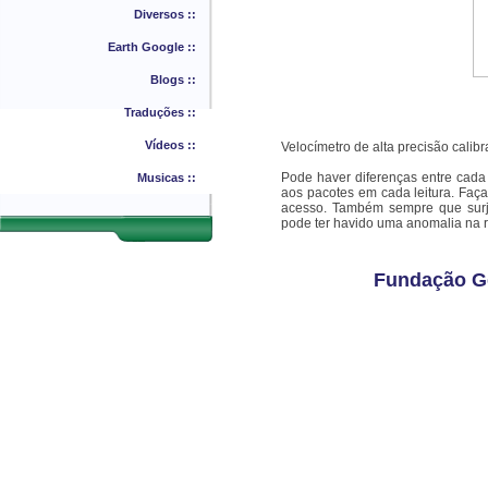
Diversos ::
Earth Google ::
Blogs ::
Traduções ::
Vídeos ::
Velocímetro de alta precisão calib
Pode haver diferenças entre cada m
Musicas ::
aos pacotes em cada leitura. Faç
acesso. Também sempre que surja 
pode ter havido uma anomalia na 
Fundação Ge